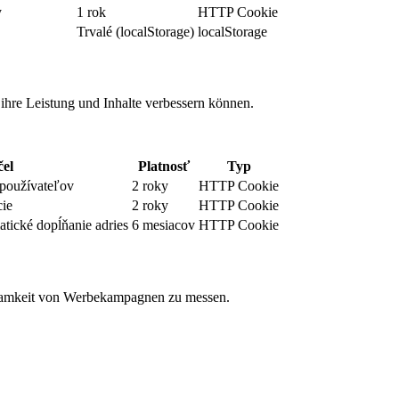
y
1 rok
HTTP Cookie
Trvalé (localStorage)
localStorage
 ihre Leistung und Inhalte verbessern können.
el
Platnosť
Typ
 používateľov
2 roky
HTTP Cookie
cie
2 roky
HTTP Cookie
tické dopĺňanie adries
6 mesiacov
HTTP Cookie
samkeit von Werbekampagnen zu messen.