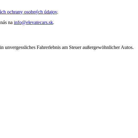
ách ochrany osobných údajov
.
 nás na
info@elevatecars.sk
.
n unvergessliches Fahrerlebnis am Steuer außergewöhnlicher Autos.