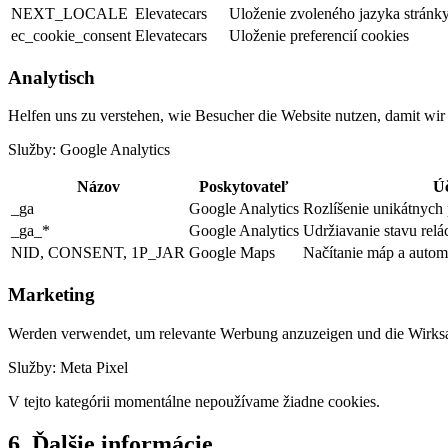
NEXT_LOCALE
Elevatecars
Uloženie zvoleného jazyka stránk
ec_cookie_consent
Elevatecars
Uloženie preferencií cookies
Analytisch
Helfen uns zu verstehen, wie Besucher die Website nutzen, damit wir
Služby:
Google Analytics
Názov
Poskytovateľ
Úč
_ga
Google Analytics
Rozlíšenie unikátnych
_ga_*
Google Analytics
Udržiavanie stavu relá
NID, CONSENT, 1P_JAR
Google Maps
Načítanie máp a automa
Marketing
Werden verwendet, um relevante Werbung anzuzeigen und die Wirk
Služby:
Meta Pixel
V tejto kategórii momentálne nepoužívame žiadne cookies.
6. Ďalšie informácie